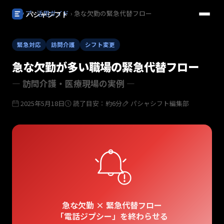
トップ
›
活用ガイド
› 急な欠勤の緊急代替フロー
緊急対応
訪問介護
シフト変更
急な欠勤が多い職場の緊急代替フロー
— 訪問介護・医療現場の実例 —
2025年5月18日
読了目安：約6分
パシャシフト編集部
急な欠勤 × 緊急代替フロー
「電話ジプシー」を終わらせる