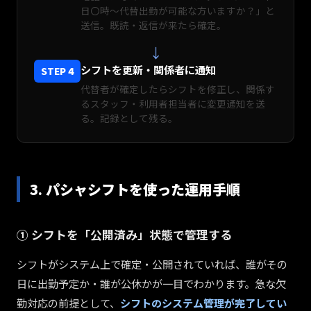
日〇時〜代替出勤が可能な方いますか？」と
送信。既読・返信が来たら確定。
↓
シフトを更新・関係者に通知
STEP 4
代替者が確定したらシフトを修正し、関係す
るスタッフ・利用者担当者に変更通知を送
る。記録として残る。
3. パシャシフトを使った運用手順
① シフトを「公開済み」状態で管理する
シフトがシステム上で確定・公開されていれば、誰がその
日に出勤予定か・誰が公休かが一目でわかります。急な欠
勤対応の前提として、
シフトのシステム管理が完了してい