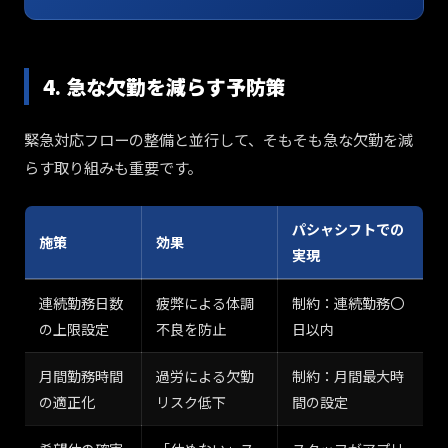
4. 急な欠勤を減らす予防策
緊急対応フローの整備と並行して、そもそも急な欠勤を減
らす取り組みも重要です。
パシャシフトでの
施策
効果
実現
連続勤務日数
疲弊による体調
制約：連続勤務〇
の上限設定
不良を防止
日以内
月間勤務時間
過労による欠勤
制約：月間最大時
の適正化
リスク低下
間の設定