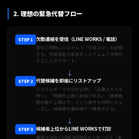
2. 理想の緊急代替フロー
欠勤連絡を受信（LINE WORKS / 電話）
STEP 1
受信と同時にシステムで「欠員コマ」を記録
する。欠員発生の事実をシステム上で可視化
することがスタート。
↓
代替候補を即座にリストアップ
STEP 2
システムが「その日が公休」「必要スキルを
持つ」「時間外上限に余裕がある」「連続勤
務日数が上限以下」という条件を同時にチェ
ックし、候補者を優先順で一覧表示する。
↓
候補者上位からLINE WORKSで打診
STEP 3
電話ではなくLINE WORKSメッセージで「本