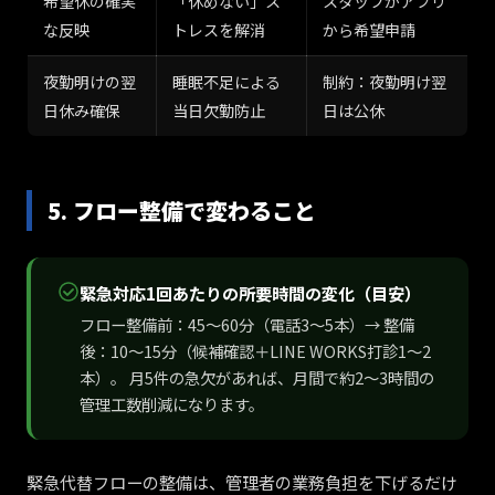
希望休の確実
「休めない」ス
スタッフがアプリ
な反映
トレスを解消
から希望申請
夜勤明けの翌
睡眠不足による
制約：夜勤明け翌
日休み確保
当日欠勤防止
日は公休
5. フロー整備で変わること
緊急対応1回あたりの所要時間の変化（目安）
フロー整備前：45〜60分（電話3〜5本）→ 整備
後：10〜15分（候補確認＋LINE WORKS打診1〜2
本）。 月5件の急欠があれば、月間で約2〜3時間の
管理工数削減になります。
緊急代替フローの整備は、管理者の業務負担を下げるだけ