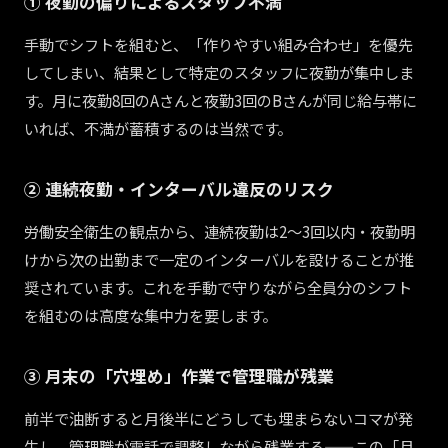
① 夜勤の偏りによるスタッフ不満
手動でシフトを組むと、「作りやすい組み合わせ」を優先
してしまい、結果として特定のスタッフに夜勤が集中しま
す。月に夜勤8回のAさんと夜勤3回のBさんが同じ給与帯に
いれば、不満が蓄積するのは当然です。
② 連続夜勤・インターバル違反のリスク
労働安全衛生の観点から、連続夜勤は2〜3回以内・夜勤明
けから次の出勤まで一定のインターバルを設けることが推
奨されています。これを手動で守りながら全員分のシフト
を組むのは高度な集中力を要します。
③ 月末の「穴埋め」作業で管理職が残業
前半で油断すると月後半にどうしても埋まらないコマが発
生し、管理職が電話で調整しながら残業する——この「月