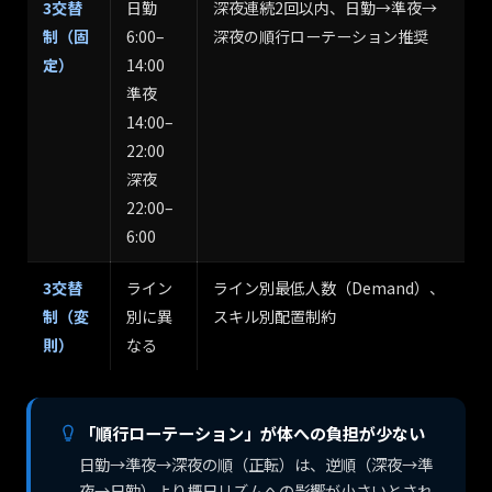
3交替
日勤
深夜連続2回以内、日勤→準夜→
制（固
6:00–
深夜の順行ローテーション推奨
定）
14:00
準夜
14:00–
22:00
深夜
22:00–
6:00
3交替
ライン
ライン別最低人数（Demand）、
制（変
別に異
スキル別配置制約
則）
なる
「順行ローテーション」が体への負担が少ない
日勤→準夜→深夜の順（正転）は、逆順（深夜→準
夜→日勤）より概日リズムへの影響が小さいとされ