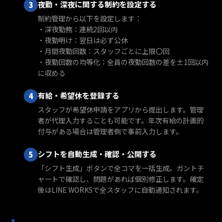
夜勤・深夜に関する制約を設定する
制約管理から以下を設定します：
・深夜勤務：連続2回以内
・夜勤明け：翌日は必ず公休
・月間夜勤回数：スタッフごとに上限〇回
・夜勤回数の均等化：全員の夜勤回数の差を±1回以内
に収める
有給・希望休を登録する
スタッフが希望休申請をアプリから提出します。管理
者が代理入力することも可能です。年次有給の計画的
付与がある場合は管理者側で事前入力します。
シフトを自動生成・確認・公開する
「シフト生成」ボタンで全コマを一括生成。ガントチ
ャートで確認し、問題があれば個別修正します。確定
後はLINE WORKSで全スタッフに自動通知されます。