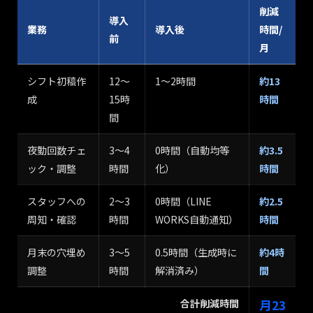
削減
導入
業務
導入後
時間/
前
月
シフト初稿作
12〜
1〜2時間
約13
成
15時
時間
間
夜勤回数チェ
3〜4
0時間（自動均等
約3.5
ック・調整
時間
化）
時間
スタッフへの
2〜3
0時間（LINE
約2.5
周知・確認
時間
WORKS自動通知）
時間
月末の穴埋め
3〜5
0.5時間（生成時に
約4時
調整
時間
解消済み）
間
合計削減時間
月23