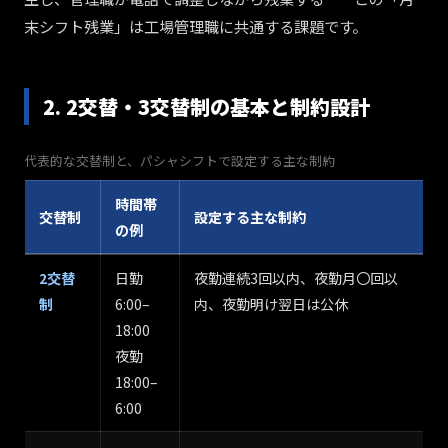
末シフト残業」は工場管理職に共通する課題です。
2. 2交替・3交替制の基本と制約設計
代表的な交替制と、パシャシフトで設定する主な制約
時間帯
交替制
設定する主な制約
の例
2交替
日勤
夜勤連続3回以内、夜勤月〇回以
制
6:00–
内、夜勤明け翌日は公休
18:00
夜勤
18:00–
6:00